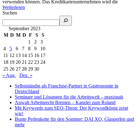
verwenden können. Das Kreditkartenunternehmen wird die
Weiterlesen
Suchen
September 2023
M
D
M
D
F
S
S
1
2
3
4
5
6
7
8
9
10
11
12
13
14
15
16
17
18
19
20
21
22
23
24
25
26
27
28
29
30
« Aug.
Dez. »
Selbstständig als Franchise-Partner in Gastronomie in
Deutschland
Seminare und Lösungen für die Arbeitswelt – praxisnah
Anwalt Arbeitsrecht Bremen – Kanzlei zum Roland
Mit Keywords zum SEO-Thron: Der Keywordkönig zeigt
wie!
Bunte Perlenkette für den Sommer: DAI XO, Glasperlen und
mehr
Rechtliches