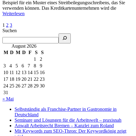
Beispiel für ein Muster eines Streitbeilegungsschreibens, das Sie
verwenden können. Das Kreditkartenunternehmen wird die
Weiterlesen
1
2
3
Suchen
August 2026
M
D
M
D
F
S
S
1
2
3
4
5
6
7
8
9
10
11
12
13
14
15
16
17
18
19
20
21
22
23
24
25
26
27
28
29
30
31
« Mai
Selbstständig als Franchise-Partner in Gastronomie in
Deutschland
Seminare und Lösungen für die Arbeitswelt – praxisnah
Anwalt Arbeitsrecht Bremen – Kanzlei zum Roland
Mit Keywords zum SEO-Thron: Der Keywordkönig zeigt