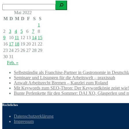
Mai 2022
M
D
M
D
F
S
S
1
2
3
4
5
6
7
8
9
10
11
12
13
14
15
16
17
18
19
20
21
22
23
24
25
26
27
28
29
30
31
Feb. »
Selbstständig als Franchise-Partner in Gastronomie in Deutschl
Seminare und Lösungen für die Arbeitswelt – praxisnah
Anwalt Arbeitsrecht Bremen – Kanzlei zum Roland
Mit Keywords zum SEO-Thron: Der Keywordkönig zeigt wie!
Bunte Perlenkette für den Sommer: DAI XO, Glasperlen und 
Rechtliches
Datenschutzerklärung
Impressum